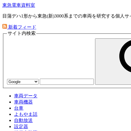
東急電車資料室
目蒲デハ1形から東急(新)3000系までの車両を研究する個人サ
新着フィード
サイト内検索
車両データ
車両機器
台車
よもやま話
自動放送
設定器