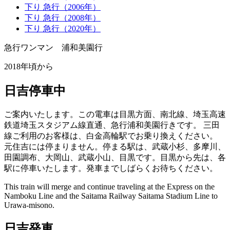
下り 急行（2006年）
下り 急行（2008年）
下り 急行（2020年）
急行ワンマン 浦和美園
行
2018年頃から
日吉停車中
ご案内いたします。この電車は目黒方面、南北線、埼玉高速
鉄道埼玉スタジアム線直通、急行浦和美園行きです。
三田
線ご利用のお客様は、白金高輪駅でお乗り換えください。
元住吉には停まりません。停まる駅は、武蔵小杉、多摩川、
田園調布、大岡山、武蔵小山、目黒です。目黒から先は、各
駅に停車いたします。発車までしばらくお待ちください。
This train will merge and continue traveling at the Express on the
Namboku Line and the Saitama Railway Saitama Stadium Line to
Urawa-misono.
日吉発車