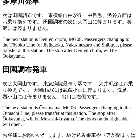
多摩川発車
次は田園調布です。
東横線自由が丘、中目黒、渋谷方面は
お乗り換えです。
田園調布の次は大岡山に停まります。奥
沢には停まりません。
The next station is Den-en-chōfu, MG08.
Passengers changing to
the Tōyoko Line for Jiyūgaoka, Naka-meguro and Shibuya, please
transfer at this station.
The stop after Den-en-chōfu, will be
Ōokayama.
田園調布発車
次は大岡山です。
東急病院最寄り駅です。
大井町線はお乗
り換えです。
大岡山の次は武蔵小山に停まります。洗足、
西小山には停まりません。出口は右側です。
The next station is Ōokayama, MG06.
Passengers changing to the
Ōimachi Line, please transfer at this station.
The stop after
Ōokayama, will be Musashi-koyama. The doors on the right side
will open.
お客様にお願いいたします。駆け込み乗車やドアが閉まりは