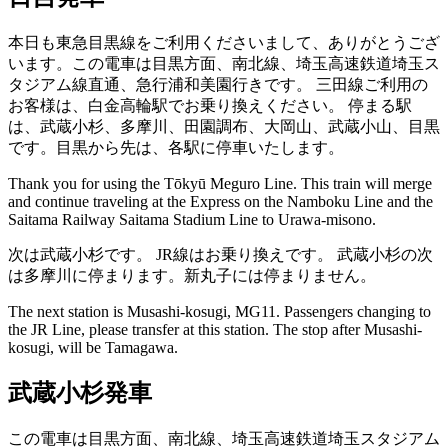
本日も東急目黒線をご利用くださいまして、ありがとうござ
います。この電車は目黒方面、南北線、埼玉高速鉄道埼玉ス
タジアム線直通、急行浦和美園行きです。
三田線ご利用の
お客様は、白金高輪駅でお乗り換えください。
停まる駅
は、武蔵小杉、多摩川、田園調布、大岡山、武蔵小山、目黒
です。目黒から先は、各駅に停車いたします。
Thank you for using the Tōkyū Meguro Line. This train will merge
and continue traveling at the Express on the Namboku Line and the
Saitama Railway Saitama Stadium Line to Urawa-misono.
次は武蔵小杉です。
JR線はお乗り換えです。
武蔵小杉の次
は多摩川に停まります。新丸子には停まりません。
The next station is Musashi-kosugi, MG11.
Passengers changing to
the JR Line, please transfer at this station.
The stop after Musashi-
kosugi, will be Tamagawa.
武蔵小杉発車
この電車は目黒方面、南北線、埼玉高速鉄道埼玉スタジアム