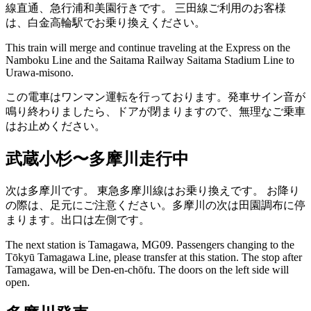
線直通、急行浦和美園行きです。
三田線ご利用のお客様
は、白金高輪駅でお乗り換えください。
This train will merge and continue traveling at the Express on the
Namboku Line and the Saitama Railway Saitama Stadium Line to
Urawa-misono.
この電車はワンマン運転を行っております。発車サイン音が
鳴り終わりましたら、ドアが閉まりますので、無理なご乗車
はお止めください。
武蔵小杉〜多摩川走行中
次は多摩川です。
東急多摩川線はお乗り換えです。
お降り
の際は、足元にご注意ください。多摩川の次は田園調布に停
まります。出口は左側です。
The next station is Tamagawa, MG09.
Passengers changing to the
Tōkyū Tamagawa Line, please transfer at this station.
The stop after
Tamagawa, will be Den-en-chōfu. The doors on the left side will
open.