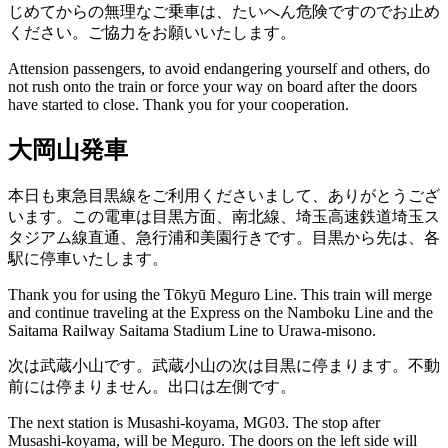
じめてからの無理なご乗車は、たいへん危険ですのでお止め
ください。ご協力をお願いいたします。
Attension passengers, to avoid endangering yourself and others, do
not rush onto the train or force your way on board after the doors
have started to close. Thank you for your cooperation.
大岡山発車
本日も東急目黒線をご利用くださいまして、ありがとうござ
います。この電車は目黒方面、南北線、埼玉高速鉄道埼玉ス
タジアム線直通、急行浦和美園行きです。目黒から先は、各
駅に停車いたします。
Thank you for using the Tōkyū Meguro Line. This train will merge
and continue traveling at the Express on the Namboku Line and the
Saitama Railway Saitama Stadium Line to Urawa-misono.
次は武蔵小山です。武蔵小山の次は目黒に停まります。不動
前には停まりません。出口は左側です。
The next station is Musashi-koyama, MG03. The stop after
Musashi-koyama, will be Meguro. The doors on the left side will