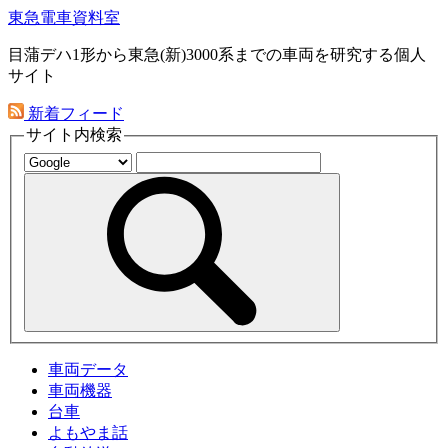
東急電車資料室
目蒲デハ1形から東急(新)3000系までの車両を研究する個人
サイト
新着フィード
サイト内検索
車両データ
車両機器
台車
よもやま話