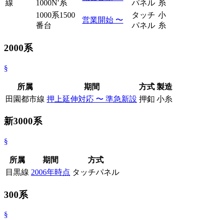
線
1000N′系
パネル
糸
1000系1500
タッチ
小
営業開始 〜
番台
パネル
糸
2000系
§
所属
期間
方式
製造
田園都市線
押上延伸対応 〜 準急新設
押釦
小糸
新3000系
§
所属
期間
方式
目黒線
2006年時点
タッチパネル
300系
§