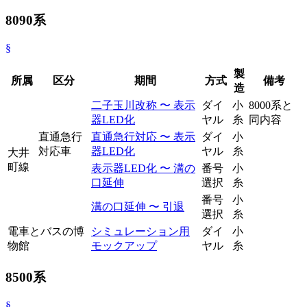
8090系
§
製
所属
区分
期間
方式
備考
造
二子玉川改称 〜 表示
ダイ
小
8000系と
器LED化
ヤル
糸
同内容
直通急行
直通急行対応 〜 表示
ダイ
小
対応車
器LED化
ヤル
糸
大井
町線
表示器LED化 〜 溝の
番号
小
口延伸
選択
糸
番号
小
溝の口延伸 〜 引退
選択
糸
電車とバスの博
シミュレーション用
ダイ
小
物館
モックアップ
ヤル
糸
8500系
§