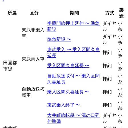
製
所属
区分
期間
方式
造
半蔵門線押上延伸 〜 準急
ダイヤ
小
新設
ル
糸
東武非乗入
車
ダイヤ
小
準急新設 〜
ル
糸
東武乗入 〜 乗入区間久喜
小
押釦
延長
糸
東武乗入車
田園都
小
乗入区間久喜延長 〜
押釦
市線
糸
自動放送取付 〜 乗入区間
小
押釦
久喜延長
糸
自動放送搭
小
乗入区間久喜延長 〜
押釦
載車
糸
小
東武乗入終了 〜
押釦
糸
大井町線転籍 〜 溝の口延
ダイヤ
小
伸準備
ル
糸