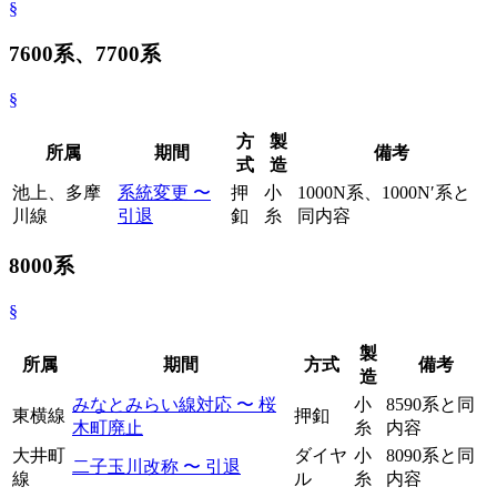
§
7600系、7700系
§
方
製
所属
期間
備考
式
造
池上、多摩
系統変更 〜
押
小
1000N系、1000N′系と
川線
引退
釦
糸
同内容
8000系
§
製
所属
期間
方式
備考
造
みなとみらい線対応 〜 桜
小
8590系と同
東横線
押釦
木町廃止
糸
内容
大井町
ダイヤ
小
8090系と同
二子玉川改称 〜 引退
線
ル
糸
内容