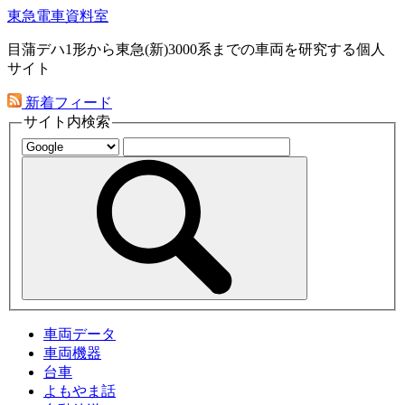
東急電車資料室
目蒲デハ1形から東急(新)3000系までの車両を研究する個人
サイト
新着フィード
サイト内検索
車両データ
車両機器
台車
よもやま話