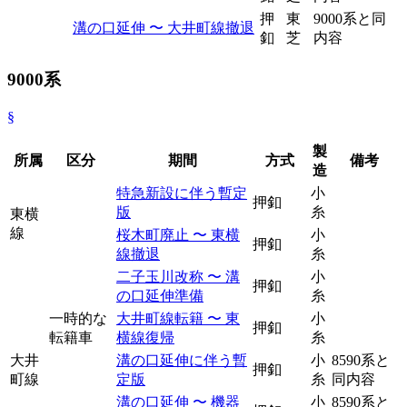
押
東
9000系と同
溝の口延伸 〜 大井町線撤退
釦
芝
内容
9000系
§
製
所属
区分
期間
方式
備考
造
特急新設に伴う暫定
小
押釦
版
糸
東横
線
桜木町廃止 〜 東横
小
押釦
線撤退
糸
二子玉川改称 〜 溝
小
押釦
の口延伸準備
糸
一時的な
大井町線転籍 〜 東
小
押釦
転籍車
横線復帰
糸
大井
溝の口延伸に伴う暫
小
8590系と
押釦
町線
定版
糸
同内容
溝の口延伸 〜 機器
小
8590系と