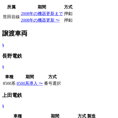
所属
期間
方式
2008年の機器更新まで
押釦
世田谷線
2008年の機器更新 〜
押釦
譲渡車両
§
長野電鉄
§
車種
期間
方式
8500系
8500系導入 〜
番号選択
上田電鉄
§
車種
期間
方式
製造