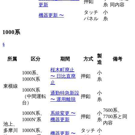
押釦
更新
糸
同内容
タッチ
小
機器更新 〜
パネル
糸
1000系
§
製
所属
区分
期間
方式
備考
造
桜木町廃止
1000系、
小
〜 日比直廃
押釦
1000N系
糸
止
東横線
1000N系
通勤特急新設
小
（中間運転
押釦
〜 運用離脱
糸
台）
7600系、
1000N系、
系統変更 〜
小
押釦
7700系と同
1000N′系
機器更新
糸
内容
池上、
多摩川
1000N系、
タッチ
小
機器更新 〜