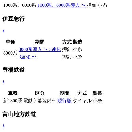
1000系、6000系
1000系、6000系導入 〜
押釦
小糸
伊豆急行
§
車種
期間
方式
製造
8000系導入 〜 3連化
押釦
小糸
8000系
3連化 〜
押釦
小糸
豊橋鉄道
§
車種
区分
期間
方式
製造
新1800系
電動字幕装備車
現行版
ダイヤル
小糸
富山地方鉄道
§