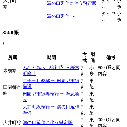
大井町
ダイヤ
小
溝の口延伸に伴う暫定版
線
ル
糸
ダイヤ
小
溝の口延伸 〜
ル
糸
8590系
§
方
製
所属
期間
備考
式
造
みなとみらい線対応 〜 桜木
押
小
8000系と同
東横線
町廃止
釦
糸
内容
二子玉川改称 〜 田園都市線
押
東
撤退
釦
芝
田園都市
線
田園都市線再転籍 〜 準急新
押
東
設
釦
芝
大井町線転籍 〜 溝の口延伸
押
東
準備
釦
芝
押
東
9000系と同
大井町線
溝の口延伸に伴う暫定版
釦
芝
内容