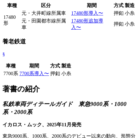
車種
区分
期間
方式
製造
元・大井町線所属車
17480形導入〜
押釦
小糸
17480
元・田園都市線所属
17480形追加導
形
押釦
小糸
車
入〜
養老鉄道
§
車種
期間
方式
製造
7700系
7700系導入〜
押釦
小糸
著書の紹介
私鉄車両ディテールガイド 東急9000系・1000
系・2000系
イカロス・ムック、2025年11月発売
東急9000系、1000系、2000系のデビュー以来の動向、形態分