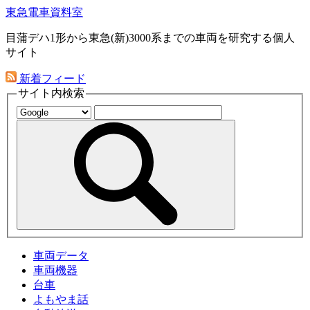
東急電車資料室
目蒲デハ1形から東急(新)3000系までの車両を研究する個人
サイト
新着フィード
サイト内検索
車両データ
車両機器
台車
よもやま話