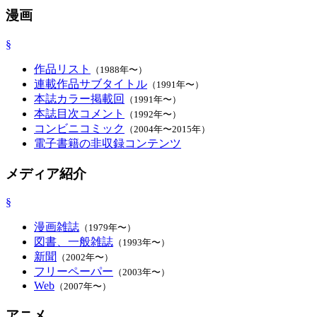
漫画
§
作品リスト
（1988年〜）
連載作品サブタイトル
（1991年〜）
本誌カラー掲載回
（1991年〜）
本誌目次コメント
（1992年〜）
コンビニコミック
（2004年〜2015年）
電子書籍の非収録コンテンツ
メディア紹介
§
漫画雑誌
（1979年〜）
図書、一般雑誌
（1993年〜）
新聞
（2002年〜）
フリーペーパー
（2003年〜）
Web
（2007年〜）
アニメ