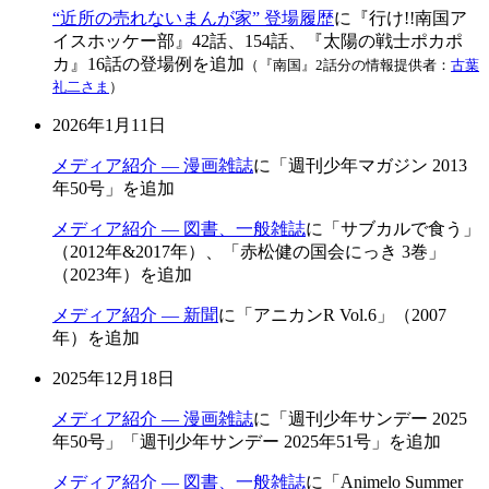
“近所の売れないまんが家” 登場履歴
に『行け!!南国ア
イスホッケー部』42話、154話、『太陽の戦士ポカポ
カ』16話の登場例を追加
（『南国』2話分の情報提供者：
古葉
礼二さま
）
2026年1月11日
メディア紹介 — 漫画雑誌
に「週刊少年マガジン 2013
年50号」を追加
メディア紹介 — 図書、一般雑誌
に「サブカルで食う」
（2012年&2017年）、「赤松健の国会にっき 3巻」
（2023年）を追加
メディア紹介 — 新聞
に「アニカンR Vol.6」（2007
年）を追加
2025年12月18日
メディア紹介 — 漫画雑誌
に「週刊少年サンデー 2025
年50号」「週刊少年サンデー 2025年51号」を追加
メディア紹介 — 図書、一般雑誌
に「Animelo Summer