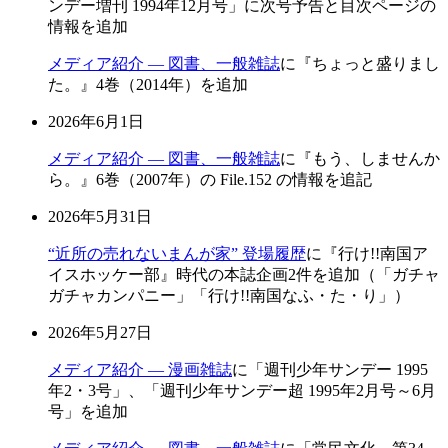
ンデー増刊 1994年12月号」に次号予告と目次ページの
情報を追加
メディア紹介 — 図書、一般雑誌
に『ちょっと盛りまし
た。』4巻（2014年）を追加
2026年6月1日
メディア紹介 — 図書、一般雑誌
に『もう、しませんか
ら。』6巻（2007年）の File.152 の情報を追記
2026年5月31日
“近所の売れないまんが家” 登場履歴
に『行け!!南国ア
イスホッケー部』時代の本誌企画2件を追加（「ガチャ
ガチャカンパニー」「行け!!南国なふ・た・り」）
2026年5月27日
メディア紹介 — 漫画雑誌
に「週刊少年サンデー 1995
年2・3号」、「週刊少年サンデー超 1995年2月号～6月
号」を追加