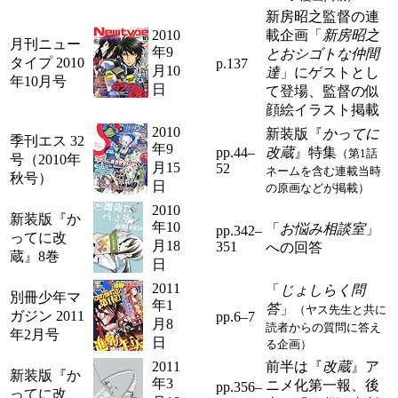
新房昭之監督の連
2010
載企画「
新房昭之
月刊ニュー
年9
とおシゴトな仲間
タイプ 2010
p.137
月10
達
」にゲストとし
年10月号
日
て登場、監督の似
顔絵イラスト掲載
2010
新装版『
かってに
季刊エス 32
年9
pp.44–
改蔵
』特集
（第1話
号（2010年
月15
52
ネームを含む連載当時
秋号）
日
の原画などが掲載）
2010
新装版『か
年10
「
お悩み相談室
」
pp.342–
ってに改
月18
351
への回答
蔵』8巻
日
2011
「
じょしらく問
別冊少年マ
年1
答
」
（ヤス先生と共に
ガジン 2011
pp.6–7
月8
読者からの質問に答え
年2月号
日
る企画）
2011
前半は『
改蔵
』ア
新装版『か
年3
ニメ化第一報、後
pp.356–
ってに改