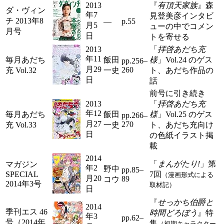
2013
『
有頂天家族
』森
ダ・ヴィン
年7
見登美彦インタビ
チ 2013年8
―
p.55
月5
ューの中でコメン
月号
日
トを寄せる
2013
「
拝啓あだち充
年11
毎月あだち
飯田
様
」Vol.24 のゲス
pp.256–
月29
260
充 Vol.32
一史
ト、あだち作品の
日
話
前号に引き続き
2013
「
拝啓あだち充
年12
毎月あだち
飯田
様
」Vol.25 のゲス
pp.266–
月27
270
充 Vol.33
一史
ト、あだち充向け
日
の色紙イラスト掲
載
2014
「
まんがたり!
」第
マガジン
年2
野中
pp.85–
SPECIAL
7回
（漫画形式による
月20
89
コウ
2014年3号
取材記）
日
『
せっかち伯爵と
2014
季刊エス 46
時間どろぼう
』特
年3
pp.62–
号（2014年
集
（初期キャラクター