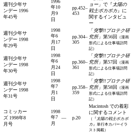
1996
週刊少年サ
ョー
」で『
太陽の
年10
pp.452–
ンデー 1996
戦士ポカポカ
』に
月9
453
年45号
関するインタビュ
日
ー
1998
「
突撃!!プロテク研
週刊少年サ
年6
pp.304–
究所
」第56回
（漫画
ンデー 1998
月17
305
形式による仕事場訪問
年29号
日
記）
1998
「
突撃!!プロテク研
週刊少年サ
年6
pp.360–
究所
」第57回
（漫画
ンデー 1998
月24
361
形式による仕事場訪問
年30号
日
記）
1998
「
突撃!!プロテク研
週刊少年サ
年7
pp.358–
究所
」第58回
（漫画
ンデー 1998
月1
359
形式による仕事場訪問
年31号
日
記）
Macintosh での着彩
コミッカー
1998
に関するコメント
年7
ズ 1998年8
―
p.20
（『
太陽の戦士ポカポ
月
月号
カ
』単行本カバーイラ
スト掲載）