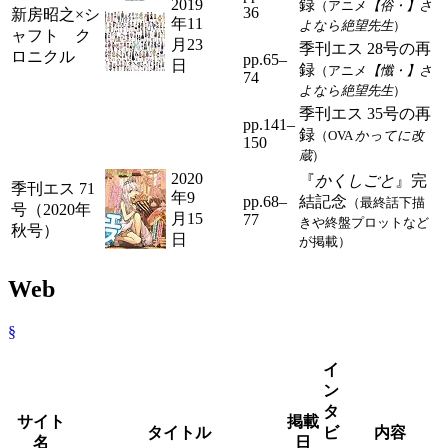
2019
録
（アニメ
【俗・】さ
36
新房昭之×シ
年11
よなら絶望先生
）
ャフト ク
月23
季刊エス 28号の再
ロニクル
pp.65–
日
録
（アニメ
【懺・】さ
74
よなら絶望先生
）
季刊エス 35号の再
pp.141–
録
（OVA
かってに改
150
蔵
）
2020
『
かくしごと
』完
季刊エス 71
年9
pp.68–
結記念
（最終話下描
号（2020年
月15
77
きや終盤プロットなど
秋号）
日
が掲載）
Web
§
イ
ン
タ
サイト
掲載
タイトル
ビ
内容
名
日