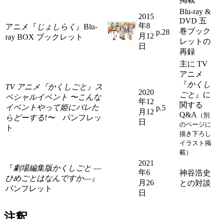
Blu-ray &
2015
DVD 五
年8
アニメ『
じょしらく
』Blu-
巻ブック
p.28
月12
ray BOX ブックレット
レットの
日
再録
主に TV
アニメ
『
かくし
TV アニメ『かくしごと』ス
2020
ごと
』に
ペシャルイベント 〜こんな
年12
関する
イベントやって姫にバレた
p.5
月12
Q&A
（別
らどーする!〜
パンフレッ
日
のページに
ト
描き下ろし
イラスト掲
載）
2021
『
劇場編集版かくしごと ―
年6
神谷浩史
ひめごとはなんですか―
』
月26
との対談
パンフレット
日
注釈