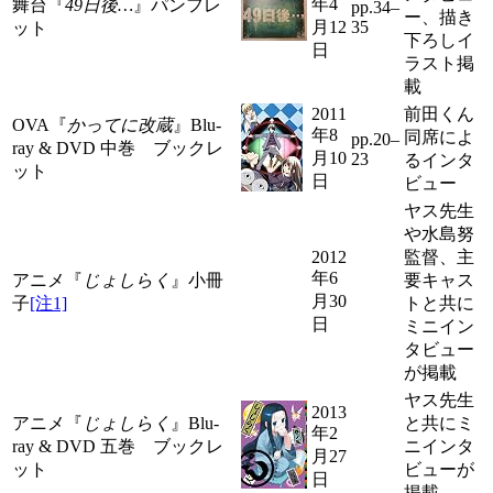
年4
舞台『
49日後…
』パンフレ
pp.34–
ー、描き
月12
35
ット
下ろしイ
日
ラスト掲
載
2011
前田くん
OVA『
かってに改蔵
』Blu-
年8
同席によ
pp.20–
ray & DVD 中巻 ブックレ
月10
23
るインタ
ット
日
ビュー
ヤス先生
や水島努
2012
監督、主
年6
アニメ『
じょしらく
』小冊
要キャス
月30
子
[注1]
トと共に
日
ミニイン
タビュー
が掲載
ヤス先生
2013
アニメ『
じょしらく
』Blu-
と共にミ
年2
ray & DVD 五巻 ブックレ
ニインタ
月27
ット
ビューが
日
掲載