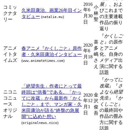
2016
展
」、およ
コミッ
小
年6
久米田康治、画業26年目イン
びこれまで
クナタ
林
月30
タビュー
の主要連載
(
)
natalie.mu
リー
聖
日
作品の振り
返り
『
かくしご
喜
と
』の原作
2020
アニメ
多
とアニメ
春アニメ『かくしごと』原作
年6
イトタ
嶋
化、自身の
者・久米田康治インタビュー
月18
イムズ
さ
メディア出
(
)
www.animatetimes.com
日
え
演に関する
話題
『
かってに
改蔵
』『
さ
「絶望先生」作者にとって最
ニコニ
よなら絶望
終回は“供養”である。「かっ
金
2020
コニュ
先生
』『
か
てに改蔵」から最新作「かく
年12
沢
ース
くしごと
』
しごと」まで、マンガ家・久
月1
俊
オリジ
の最終回や
米田康治が語る“終盤の急展
日
吾
ナル
作品の畳み
開”に込めた想い
方に関する
(
)
originalnews.nico
話題