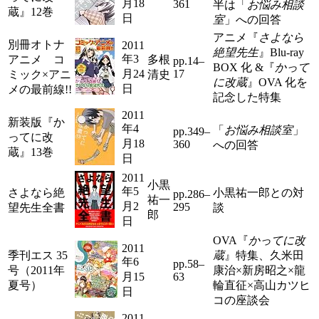
月18
361
半は「
お悩み相談
蔵』12巻
日
室
」への回答
アニメ『
さよなら
別冊オトナ
2011
絶望先生
』Blu-ray
年3
アニメ コ
多根
pp.14–
BOX 化 &『
かって
月24
17
ミック×アニ
清史
に改蔵
』OVA 化を
日
メの最前線!!
記念した特集
2011
新装版『か
年4
「
お悩み相談室
」
pp.349–
ってに改
月18
360
への回答
蔵』13巻
日
2011
小黒
年5
さよなら絶
小黒祐一郎との対
pp.286–
祐一
月2
295
望先生全書
談
郎
日
OVA『
かってに改
2011
季刊エス 35
蔵
』特集、久米田
年6
pp.58–
号（2011年
康治×新房昭之×龍
月15
63
夏号）
輪直征×高山カツヒ
日
コの座談会
2011