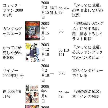
2000
コミック・
『
かってに改蔵
』
年3
福井
pp.76–
ファン 2000
のネタ出しなどの
月15
79
健太
年8号
話題
日
2003
『
機動戦士ガンダ
年7
ガンダムグ
ム
』に関する話
p.6
月15
ッズエース
題、描き下ろしイ
日
ラスト掲載
2003
『
かってに改蔵
』
かってに研
年12
pp.113–
公式ファンブック
究しやがれ
月18
121
でのインタビュー
BOOK
日
2004
年2
サイゾー
電話インタビュー
―
p.73
月18
2004年3月号
でキレる
日
2006
年5
創 2006年6
『
鋼の錬金術師
』
pp.34–
月6
49
月号
荒川弘との対談
日
2006