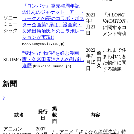
『ロンバケ』発売40周年記
念!! あのジャケット・アート
2021
「
A LONG
ソニー
ワークとの夢のコラボ・ポス
年1
VACATION
」
ミュー
―
ター企画第2弾は、漫画家・
月21
に関するコ
ジック
久米田康治氏とのコラボレー
日
メント寄稿
ションが実現!!
(
)
www.sonymusic.co.jp
2022
これまで住
"変わった物件"を好む漫画
前
年7
まわれてき
家・久米田康治さんの引越し
田
SUUMO
月15
た物件に関
遍歴
久
(
)
hikkoshi.suumo.jp
日
する話題
新聞
§
掲
発行
誌名
載
内容
日
面
アニカン
2007
1,
アニメ『
さよなら絶望先生
』特