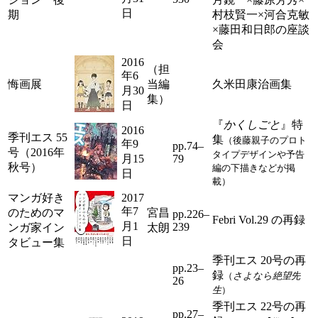
日
期
村枝賢一×河合克敏
×藤田和日郎の座談
会
2016
（担
年6
悔画展
当編
久米田康治画集
月30
集）
日
『
かくしごと
』特
2016
季刊エス 55
集
（後藤親子のプロト
年9
pp.74–
号（2016年
タイプデザインや予告
月15
79
秋号）
編の下描きなどが掲
日
載）
マンガ好き
2017
年7
のためのマ
宮昌
pp.226–
Febri Vol.29 の再録
月1
239
ンガ家イン
太朗
日
タビュー集
季刊エス 20号の再
pp.23–
録
（
さよなら絶望先
26
生
）
季刊エス 22号の再
pp.27–