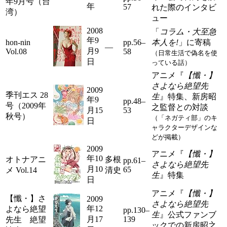
年9月号（台
年
57
れた際のインタビ
湾）
ュー
2008
「
コラム・大至急
年9
hon-nin
pp.56–
本人を!
」に寄稿
―
月9
Vol.08
58
（日常生活で偽名を使
日
っている話）
アニメ『
【懺・】
さよなら絶望先
2009
季刊エス 28
生
』特集、新房昭
年9
pp.48–
号（2009年
之監督との対談
月15
53
秋号）
（「ネガティ部」のキ
日
ャラクターデザインな
どが掲載）
2009
アニメ『
【懺・】
年10
オトナアニ
多根
pp.61–
さよなら絶望先
月10
65
メ Vol.14
清史
生
』特集
日
アニメ『
【懺・】
【懺・】さ
2009
さよなら絶望先
年12
よなら絶望
pp.130–
生
』公式ファンブ
月17
139
先生 絶望
ックでの新房昭之