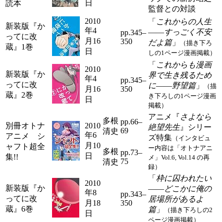
日
読本
監督との対談
2010
「
これからの人生
新装版『か
年4
――すっごく不安
pp.345–
ってに改
月16
350
だよ篇
」
（描き下ろ
蔵』1巻
日
しの1ページ漫画掲載）
「
これからも漫画
2010
新装版『か
界で生き残るため
年4
pp.345–
ってに改
に――野望篇
」
（描
月16
350
蔵』2巻
き下ろしの1ページ漫画
日
掲載）
アニメ『
さよなら
多根
pp.66–
別冊オトナ
2010
絶望先生
』シリー
69
清史
年6
アニメ シ
ズ特集
（インタビュ
月10
ャフト超全
ー内容は「オトナアニ
多根
pp.73–
日
集!!
メ」Vol.6, Vol.14 の再
75
清史
録）
「
枠に囚われたい
2010
新装版『か
――どこかに俺の
年8
pp.343–
ってに改
居場所があるよ
月18
350
蔵』6巻
篇
」
（描き下ろしの2
日
ページ漫画掲載）