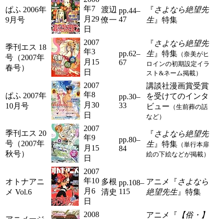
年7
ぱふ 2006年
渡辺
『
さよなら絶望先
pp.44–
月29
47
9月号
僚一
生
』特集
日
2007
『
さよなら絶望先
季刊エス 18
年3
pp.62–
生
』特集
（奈美がヒ
号（2007年
月15
67
ロインの初期設定イラ
春号）
日
スト&ネーム掲載）
2007
講談社漫画賞受賞
年8
ぱふ 2007年
を受けてのインタ
pp.30–
月30
33
10月号
ビュー
（生前葬の話
日
など）
2007
季刊エス 20
『
さよなら絶望先
年9
pp.80–
号（2007年
生
』特集
（単行本扉
月15
84
秋号）
絵の下絵などが掲載）
日
2007
年10
オトナアニ
多根
アニメ『
さよなら
pp.108–
月6
115
メ Vol.6
清史
絶望先生
』特集
日
2008
アニメ『
【俗・】