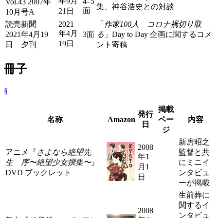
年9月
4–5
Vol.43 2007年
集、神谷浩史との対談
面
21日
10月号A
読売新聞
2021
「
作家100人 コロナ禍切り取
年4月
2021年4月19
3面
る
」Day to Day 企画に関するコメ
19日
日 夕刊
ント寄稿
冊子
§
掲載
発行
名称
Amazon
ペー
内容
日
ジ
新房昭之
2008
アニメ『
さよなら絶望先
監督と共
年1
生 序〜絶望少女撰集〜
』
にミニイ
月1
DVD ブックレット
ンタビュ
日
ーが掲載
生前葬に
関するイ
2008
ンタビュ