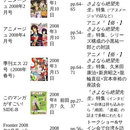
アニメージ
年1
さよなら絶望先
pp.64–
ュ 2008年2
月10
65
生
』特集
（“アヌメー
月号
日
ジョ”の話など）
アニメ『
【俗・】
2008
アニメージ
さよなら絶望先
年3
pp.54–
ュ 2008年4
生
』特集、シリー
月10
55
月号
ズ構成の小黒祐一
日
郎との対談
アニメ『
【俗・】
2008
さよなら絶望先
季刊エス 22
年3
生
』特集、久米田
pp.64–
号（2008年
月15
71
康治×新房昭之×龍
春号）
日
輪直征×宮本幸裕の
座談会
『
さよなら絶望先
2008
このマンガ
生
』特集
（インタビ
年8
前田
pp.27–
がすごい!
ュー自体は持ち込みか
月7
37
久
SIDE-B
ら『
南国
』『
改蔵
』の
日
話まで多岐にわたる）
トークショー&サ
Frontier 2008
2008
イン会で台湾を訪
pp.56–