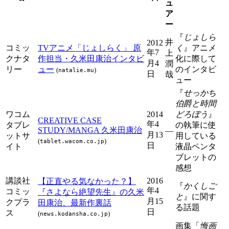
ュ
ア
ー
『
じょしら
井
2012
コミッ
TVアニメ「じょしらく」 原
く
』アニメ
年7
上
クナタ
作担当・久米田康治インタビ
化に際して
月4
潤
リー
ュー
のインタビ
(
)
natalie.mu
日
哉
ュー
『
せっかち
伯爵と時間
ワコム
2014
どろぼう
』
CREATIVE CASE
年4
タブレ
の執筆に使
STUDY/MANGA 久米田康治
―
月13
ットサ
用している
(
)
tablet.wacom.co.jp
日
イト
液晶ペンタ
ブレットの
感想
講談社
2016
【正直やる気なかった？】
『
かくしご
年4
コミッ
『さよなら絶望先生』の久米
と
』に関す
月15
クプラ
田康治、最新作裏話
る話題
日
ス
(
)
news.kodansha.co.jp
画集「
悔画