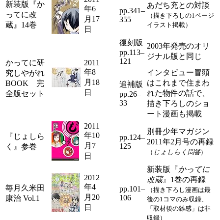
新装版『か
あだち充との対談
年6
pp.341–
ってに改
（描き下ろしの1ページ
月17
355
蔵』14巻
イラスト掲載）
日
復刻版
2003年発売のオリ
pp.113–
ジナル版と同じ
121
かってに研
2011
年8
インタビュー冒頭
究しやがれ
月18
はこれまで住まわ
BOOK 完
追補版
日
れた物件の話で、
全版セット
pp.26–
33
描き下ろしのショ
ート漫画も掲載
2011
別冊少年マガジン
年10
『じょしら
pp.124–
2011年2月号の再録
月7
125
く』参巻
（
じょしらく問答
）
日
新装版『
かってに
2012
改蔵
』1巻の再録
年4
毎月久米田
pp.101–
（描き下ろし漫画は最
月20
106
康治 Vol.1
後の1コマのみ収録、
日
「取材後の雑感」は非
収録）