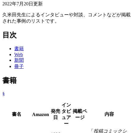
2022年7月20日
更新
久米田先生によるインタビューや対談、コメントなどが掲載
された事例のリストです。
目次
書籍
Web
新聞
冊子
書籍
§
イン
発売
タビ
掲載ペ
書名
内容
Amazon
日
ュア
ージ
ー
「
投稿コミックシ