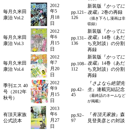
2012
新装版『
かってに
年5
毎月久米田
pp.121–
改蔵
』2巻の再録
月18
126
康治 Vol.2
（描き下ろし漫画は非
日
収録）
2012
新装版『
かってに
年6
毎月久米田
改蔵
』14巻（あだ
pp.131–
月15
136
康治 Vol.3
ち充対談）の分割
日
再録
2012
新装版『
かってに
年7
毎月久米田
改蔵
』14巻（あだ
pp.108–
月20
112
康治 Vol.4
ち充対談）の分割
日
再録
2012
『
さよなら絶望先
季刊エス 40
年9
pp.42–
生
』連載完結記念
号（2012年
月15
45
（最終話のネームなど
秋号）
日
が掲載）
2013
年6
有頂天家族
『
有頂天家族
』森
pp.92–
月27
97
公式読本
見登美彦との対談
日