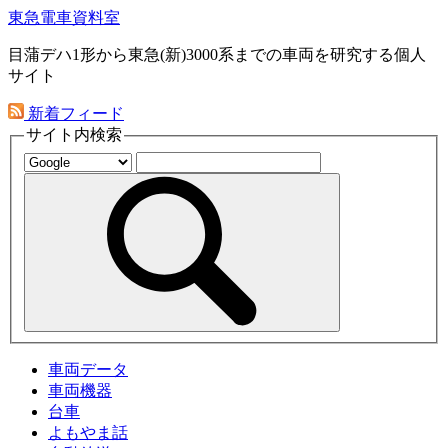
東急電車資料室
目蒲デハ1形から東急(新)3000系までの車両を研究する個人
サイト
新着フィード
サイト内検索
車両データ
車両機器
台車
よもやま話