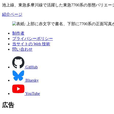
池上線、東急多摩川線で活躍した東急7700系の形態バリエー
紹介ページ
制作者
プライバシーポリシー
当サイトの Web 技術
問い合わせ
GitHub
Bluesky
YouTube
広告