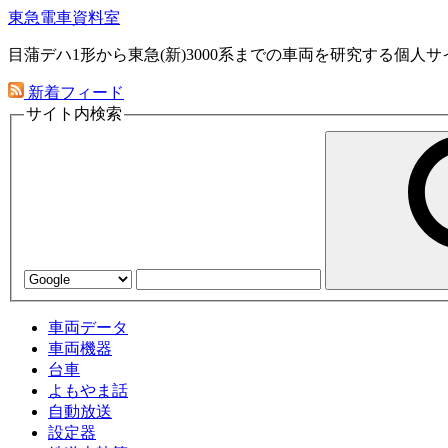
東急電車資料室
目蒲デハ1形から東急(新)3000系までの車両を研究する個人サ
新着フィード
サイト内検索
車両データ
車両機器
台車
よもやま話
自動放送
設定器