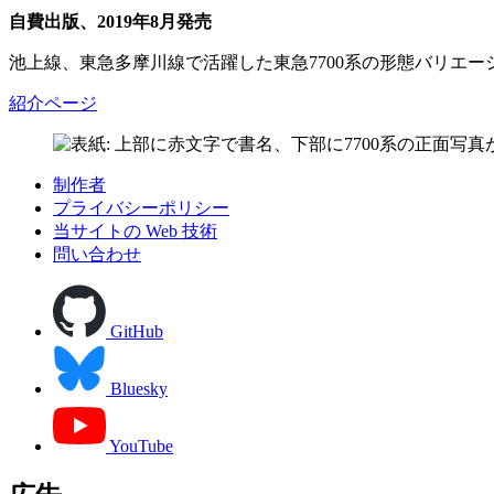
自費出版、2019年8月発売
池上線、東急多摩川線で活躍した東急7700系の形態バリエー
紹介ページ
制作者
プライバシーポリシー
当サイトの Web 技術
問い合わせ
GitHub
Bluesky
YouTube