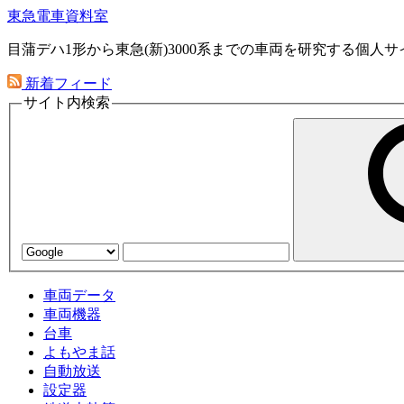
東急電車資料室
目蒲デハ1形から東急(新)3000系までの車両を研究する個人サ
新着フィード
サイト内検索
車両データ
車両機器
台車
よもやま話
自動放送
設定器