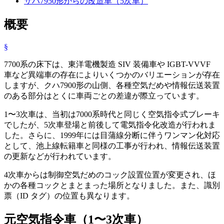
サハ7950形からの改造車（5次車）
概要
§
7700系の床下は、東洋電機製造 SIV 装備車や IGBT-VVVF
車など異端車の存在によりいくつかのバリエーションが存在
しますが、クハ7900形の山側、各種空気だめや情報伝送装置
のある部分はとくに車両ごとの差違が際立っています。
1〜3次車は、当初は7000系時代と同じく空気指令式ブレーキ
でしたが、5次車登場と前後して電気指令化改造が行われま
した。さらに、1999年には目蒲線分断に伴うワンマン化対応
として、池上線転籍車と同様の工事が行われ、情報伝送装置
の更新などが行われています。
4次車からは制御空気だめのコック設置位置が変更され、ほ
かの各種コックとまとまった場所となりました。また、識別
票（ID タグ）の位置も異なります。
元空気指令車（1〜3次車）