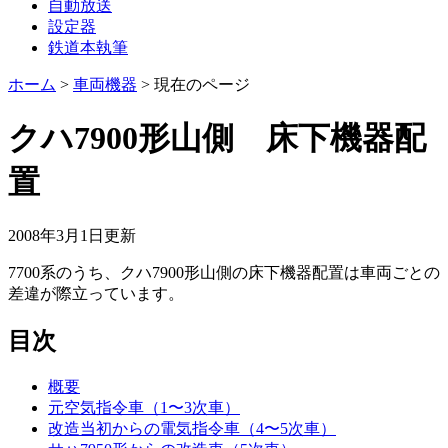
自動放送
設定器
鉄道本執筆
ホーム
>
車両機器
>
現在のページ
クハ7900形山側 床下機器配
置
2008年3月1日
更新
7700系のうち、クハ7900形山側の床下機器配置は車両ごとの
差違が際立っています。
目次
概要
元空気指令車（1〜3次車）
改造当初からの電気指令車（4〜5次車）