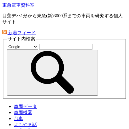
東急電車資料室
目蒲デハ1形から東急(新)3000系までの車両を研究する個人
サイト
新着フィード
サイト内検索
車両データ
車両機器
台車
よもやま話