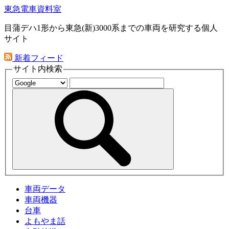
東急電車資料室
目蒲デハ1形から東急(新)3000系までの車両を研究する個人
サイト
新着フィード
サイト内検索
車両データ
車両機器
台車
よもやま話