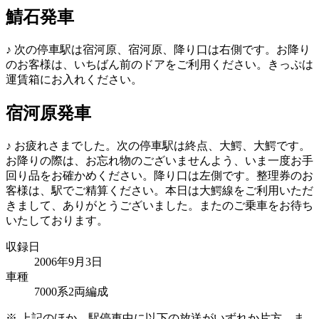
鯖石発車
♪
次の停車駅は宿河原、宿河原、降り口は右側です。お降り
のお客様は、いちばん前のドアをご利用ください。きっぷは
運賃箱にお入れください。
宿河原発車
♪
お疲れさまでした。次の停車駅は終点、大鰐、大鰐です。
お降りの際は、お忘れ物のございませんよう、いま一度お手
回り品をお確かめください。降り口は左側です。整理券のお
客様は、駅でご精算ください。本日は大鰐線をご利用いただ
きまして、ありがとうございました。またのご乗車をお待ち
いたしております。
収録日
2006年9月3日
車種
7000系2両編成
※
上記のほか、駅停車中に以下の放送がいずれか片方、ま