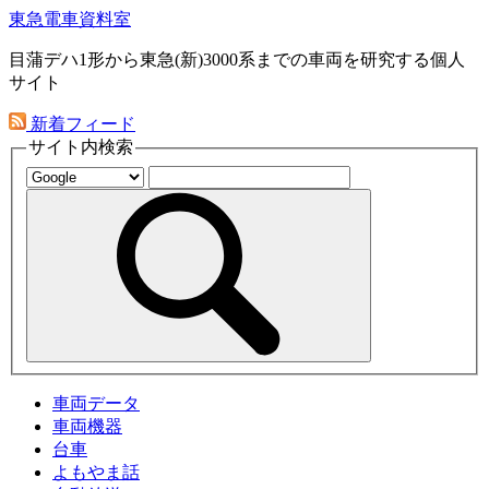
東急電車資料室
目蒲デハ1形から東急(新)3000系までの車両を研究する個人
サイト
新着フィード
サイト内検索
車両データ
車両機器
台車
よもやま話