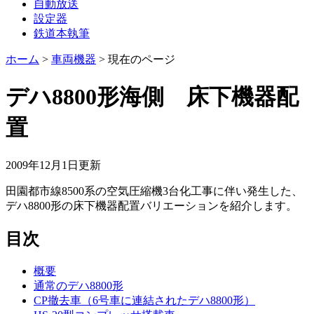
自動放送
設定器
鉄道本執筆
ホーム
>
車両機器
>
現在のページ
デハ8800形海側 床下機器配
置
2009年12月1日
更新
田園都市線8500系の空気圧縮機3台化工事に伴い発生した、
デハ8800形の床下機器配置バリエーションを紹介します。
目次
概要
通常のデハ8800形
CP撤去車（6号車に連結されたデハ8800形）