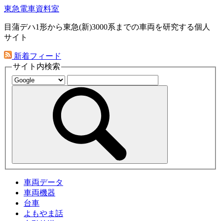
東急電車資料室
目蒲デハ1形から東急(新)3000系までの車両を研究する個人
サイト
新着フィード
サイト内検索
車両データ
車両機器
台車
よもやま話