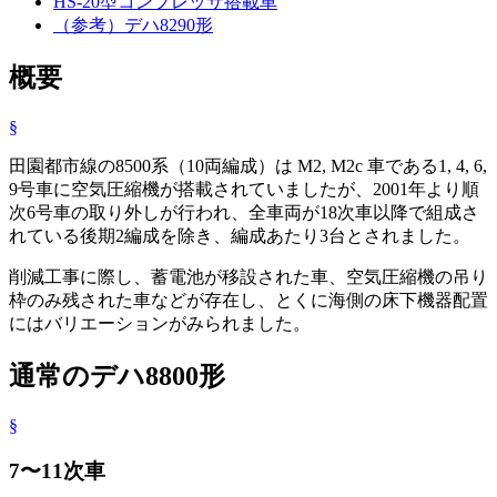
HS-20型コンプレッサ搭載車
（参考）デハ8290形
概要
§
田園都市線の8500系（10両編成）は M2, M2c 車である1, 4, 6,
9号車に空気圧縮機が搭載されていましたが、2001年より順
次6号車の取り外しが行われ、全車両が18次車以降で組成さ
れている後期2編成を除き、編成あたり3台とされました。
削減工事に際し、蓄電池が移設された車、空気圧縮機の吊り
枠のみ残された車などが存在し、とくに海側の床下機器配置
にはバリエーションがみられました。
通常のデハ8800形
§
7〜11次車