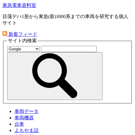
東急電車資料室
目蒲デハ1形から東急(新)3000系までの車両を研究する個人
サイト
新着フィード
サイト内検索
車両データ
車両機器
台車
よもやま話