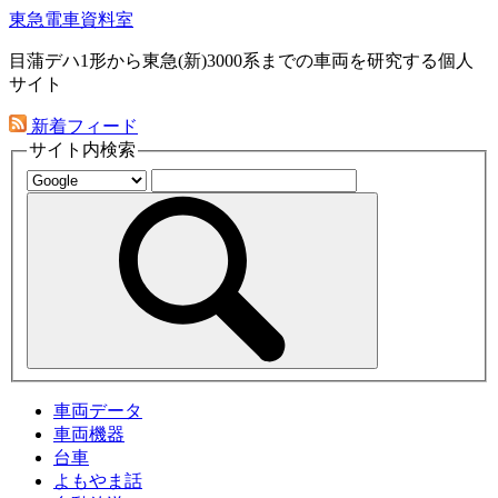
東急電車資料室
目蒲デハ1形から東急(新)3000系までの車両を研究する個人
サイト
新着フィード
サイト内検索
車両データ
車両機器
台車
よもやま話