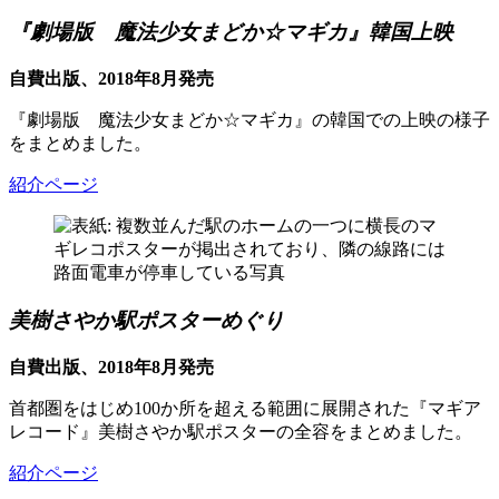
『劇場版 魔法少女まどか☆マギカ』韓国上映
自費出版、2018年8月発売
『劇場版 魔法少女まどか☆マギカ』の韓国での上映の様子
をまとめました。
紹介ページ
美樹さやか駅ポスターめぐり
自費出版、2018年8月発売
首都圏をはじめ100か所を超える範囲に展開された『マギア
レコード』美樹さやか駅ポスターの全容をまとめました。
紹介ページ