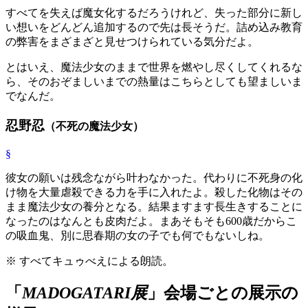
すべてを失えば魔女化するだろうけれど、失った部分に新し
い想いをどんどん追加するので先は長そうだ。詰め込み教育
の弊害をまざまざと見せつけられている気分だよ。
とはいえ、魔法少女のままで世界を燃やし尽くしてくれるな
ら、そのおぞましいまでの熱量はこちらとしても望ましいま
でなんだ。
忍野忍
（不死の魔法少女）
§
彼女の願いは残念ながら叶わなかった。代わりに不死身の化
け物を大量虐殺できる力を手に入れたよ。殺した化物はその
まま魔法少女の養分となる。結果ますます長生きすることに
なったのはなんとも皮肉だよ。まあそもそも600歳だからこ
の吸血鬼、別に思春期の女の子でも何でもないしね。
※
すべてキュゥべえによる朗読。
「
MADOGATARI展
」会場ごとの展示の