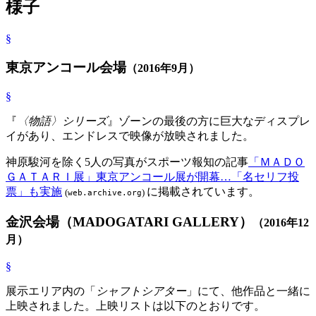
様子
§
東京アンコール会場
（2016年9月）
§
『
〈物語〉シリーズ
』ゾーンの最後の方に巨大なディスプレ
イがあり、エンドレスで映像が放映されました。
神原駿河を除く5人の写真がスポーツ報知の記事
「ＭＡＤＯ
ＧＡＴＡＲＩ展」東京アンコール展が開幕…「名セリフ投
票」も実施
に掲載されています。
(
)
web.archive.org
金沢会場（MADOGATARI GALLERY）
（2016年12
月）
§
展示エリア内の「
シャフトシアター
」にて、他作品と一緒に
上映されました。上映リストは以下のとおりです。